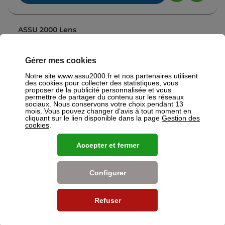
ASSU 2000 Lens
4,8
234 avis
Fermé
Ouvre le 10 août à 09:30
2 rue Rene Lanoy 62300 Lens
Gérer mes cookies
Plus d'info
Notre site www.assu2000.fr et nos partenaires utilisent
des cookies pour collecter des statistiques, vous
proposer de la publicité personnalisée et vous
permettre de partager du contenu sur les réseaux
sociaux. Nous conservons votre choix pendant 13
ASSU 2000 Carvin
mois. Vous pouvez changer d’avis à tout moment en
4,8
112 avis
cliquant sur le lien disponible dans la page
Gestion des
Fermé
Ouvre le 10 août à 09:30
cookies
.
52 rue Edouard Plachez 62220 Carvin
Accepter et fermer
Plus d'info
Configurer
ASSU 2000 Arras
4,8
162 avis
Refuser
Fermé
Ouvre le 10 août à 09:30
8 rue Saint-Aubert 62000 Arras
Plus d'info