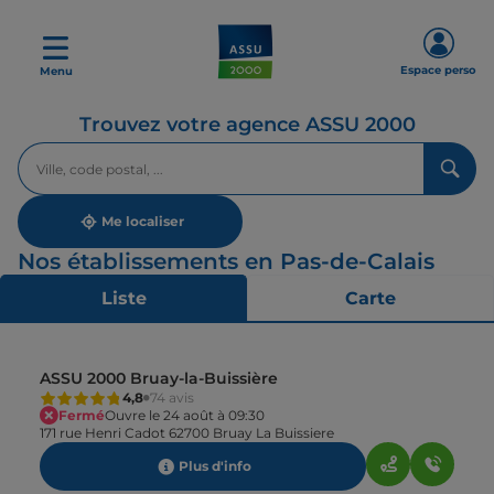
Espace perso
Menu
Trouvez votre agence ASSU 2000
Veuillez
renseigner
une
adresse
Me localiser
Nos établissements en Pas-de-Calais
Liste
Carte
ASSU 2000 Bruay-la-Buissière
4,8
74 avis
Fermé
Ouvre le 24 août à 09:30
171 rue Henri Cadot 62700 Bruay La Buissiere
Plus d'info