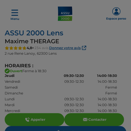
Espace perso
Menu
ASSU 2000 Lens
Maxime THERAGE
4,8
234 avis
Donnez votre avis
2 rue Rene Lanoy,
62300 Lens
HORAIRES :
Ouvert
Ferme à 18:30
Jeudi
09:30-12:30
14:00-18:30
Vendredi
09:30-12:30
14:00-18:30
Samedi
Fermé
Dimanche
Fermé
Lundi
09:30-12:30
14:00-18:30
Mardi
09:30-12:30
14:00-18:30
Mercredi
09:30-12:30
14:00-18:30
Appeler
Contacter