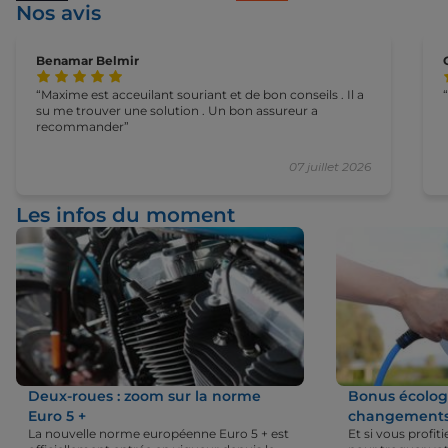
Nos avis
Benamar Belmir
Maxime est acceuilant souriant et de bon conseils . Il a
su me trouver une solution . Un bon assureur a
recommander
07 juillet 2026
Les infos du moment
Deux-roues : zoom sur la norme
Bonus écologi
Euro 5 +
changements 
La nouvelle norme européenne Euro 5 + est
Et si vous profi