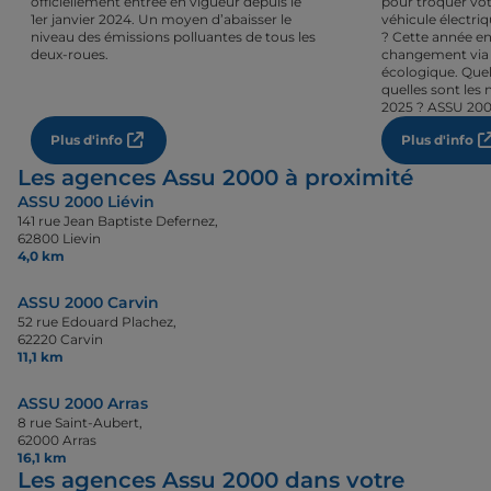
officiellement entrée en vigueur depuis le
pour troquer vot
1er janvier 2024. Un moyen d’abaisser le
véhicule électri
niveau des émissions polluantes de tous les
? Cette année en
deux-roues.
changement via 
écologique. Quel
quelles sont les 
2025 ? ASSU 200
Plus d'info
Plus d'info
Les agences Assu 2000 à proximité
ASSU 2000 Liévin
141 rue Jean Baptiste Defernez,
62800 Lievin
4,0 km
ASSU 2000 Carvin
52 rue Edouard Plachez,
62220 Carvin
11,1 km
ASSU 2000 Arras
8 rue Saint-Aubert,
62000 Arras
16,1 km
Les agences Assu 2000 dans votre