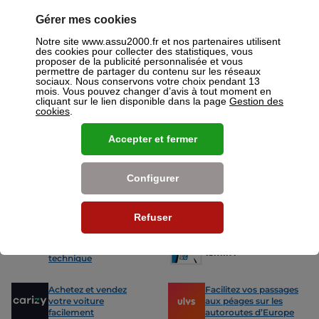
mutuelles à Lens.
Gérer mes cookies
Nos offres pour les particuliers
Notre site www.assu2000.fr et nos partenaires utilisent
des cookies pour collecter des statistiques, vous
proposer de la publicité personnalisée et vous
permettre de partager du contenu sur les réseaux
sociaux. Nous conservons votre choix pendant 13
mois. Vous pouvez changer d’avis à tout moment en
cliquant sur le lien disponible dans la page
Gestion des
cookies
.
Assurance Auto
Assurance
Des tarifs adaptés à tous les profils
L’assurance 
Accepter et fermer
de conducteurs. Jeunes permis,
partout. Que
conducteurs expérimentés,
scooter ou 
malussés ou résiliés : nous avons
proposons de
des solutions pour chacun.
des tarifs a
Configurer
Refuser
Nos avantages
-15% sur votre
Votre carte grise en
prochain contrôle
15min !
technique
Achetez et vendez
Facilitez vos passages
votre voiture
aux péages sur les
facilement
autoroutes d’Europe