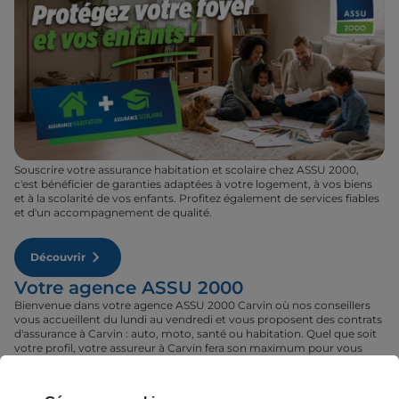
Souscrire votre assurance habitation et scolaire chez ASSU 2000,
c'est bénéficier de garanties adaptées à votre logement, à vos biens
et à la scolarité de vos enfants. Profitez également de services fiables
et d'un accompagnement de qualité.
Découvrir
Votre agence ASSU 2000
Bienvenue dans votre agence ASSU 2000 Carvin où nos conseillers
vous accueillent du lundi au vendredi et vous proposent des contrats
d'assurance à Carvin : auto, moto, santé ou habitation. Quel que soit
votre profil, votre assureur à Carvin fera son maximum pour vous
proposer le contrat qu'il vous faut au tarif le plus juste. Rendez-vous
donc dans votre agence ASSU 2000 Carvin où un conseiller sera à
votre disposition pour réaliser un devis gratuit pour vos assurances