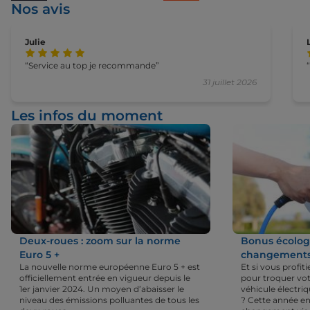
Nos avis
Julie
Service au top je recommande
31 juillet 2026
Les infos du moment
Deux-roues : zoom sur la norme
Bonus écologi
Euro 5 +
changements 
La nouvelle norme européenne Euro 5 + est
Et si vous profi
officiellement entrée en vigueur depuis le
pour troquer vot
1er janvier 2024. Un moyen d’abaisser le
véhicule électri
niveau des émissions polluantes de tous les
? Cette année en