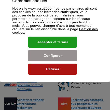
Gérer mes cookies
ou mutuelles à Carvin.
Notre site www.assu2000.fr et nos partenaires utilisent
Nos offres pour les particuliers
des cookies pour collecter des statistiques, vous
proposer de la publicité personnalisée et vous
permettre de partager du contenu sur les réseaux
sociaux. Nous conservons votre choix pendant 13
mois. Vous pouvez changer d’avis à tout moment en
cliquant sur le lien disponible dans la page
Gestion des
cookies
.
Assurance Auto
Assurance
Accepter et fermer
Des tarifs adaptés à tous les profils
L’assurance 
de conducteurs. Jeunes permis,
partout. Que
conducteurs expérimentés,
scooter ou 
Configurer
malussés ou résiliés : nous avons
proposons de
des solutions pour chacun.
des tarifs a
Refuser
Nos avantages
-15% sur votre
Votre carte grise en
prochain contrôle
15min !
technique
Achetez et vendez
Facilitez vos passages
votre voiture
aux péages sur les
facilement
autoroutes d’Europe