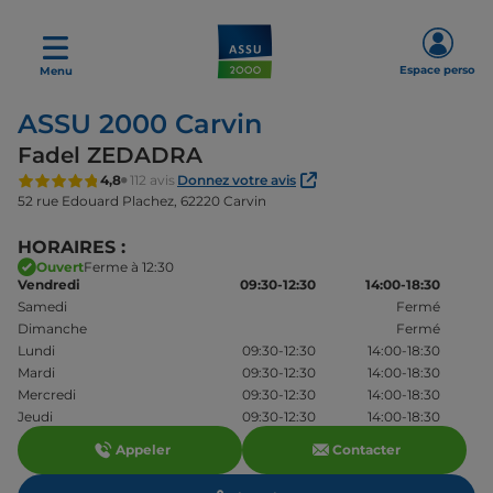
Espace perso
Menu
ASSU 2000 Carvin
Fadel ZEDADRA
4,8
112 avis
Donnez votre avis
52 rue Edouard Plachez,
62220 Carvin
HORAIRES :
Ouvert
Ferme à 12:30
Vendredi
09:30-12:30
14:00-18:30
Samedi
Fermé
Dimanche
Fermé
Lundi
09:30-12:30
14:00-18:30
Mardi
09:30-12:30
14:00-18:30
Mercredi
09:30-12:30
14:00-18:30
Jeudi
09:30-12:30
14:00-18:30
Appeler
Contacter