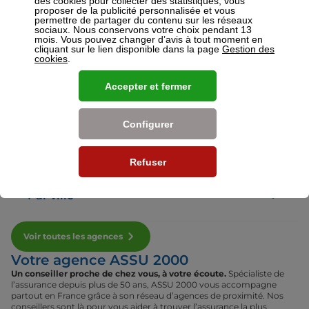
des cookies pour collecter des statistiques, vous
proposer de la publicité personnalisée et vous
permettre de partager du contenu sur les réseaux
sociaux. Nous conservons votre choix pendant 13
Voir plus
mois. Vous pouvez changer d’avis à tout moment en
cliquant sur le lien disponible dans la page
Gestion des
cookies
.
Nos établissements
Accepter et fermer
Par région
Configurer
Par département
Refuser
Par ville
Voir toutes les agences
Votre agence ASSU 2000
Un conseiller proche de chez vous, à votre écoute.
Spécialiste de
l’assurance depuis plus de 50 ans, ASSU 2000 vous accompagne
partout en France grâce à son réseau d’agences de proximité. Nos
conseillers sont là pour vous aider à trouver l’assurance la plus