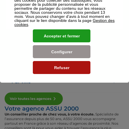
des cookies pour collecter des statistiques, vous
proposer de la publicité personnalisée et vous
permettre de partager du contenu sur les réseaux
sociaux. Nous conservons votre choix pendant 13
Voir plus
mois. Vous pouvez changer d’avis à tout moment en
cliquant sur le lien disponible dans la page
Gestion des
cookies
.
Nos établissements
Accepter et fermer
Par région
Configurer
Par département
Refuser
Par ville
Voir toutes les agences
Votre agence ASSU 2000
Un conseiller proche de chez vous, à votre écoute.
Spécialiste de
l’assurance depuis plus de 50 ans, ASSU 2000 vous accompagne
partout en France grâce à son réseau d’agences de proximité. Nos
conseillers sont là pour vous aider à trouver l’assurance la plus