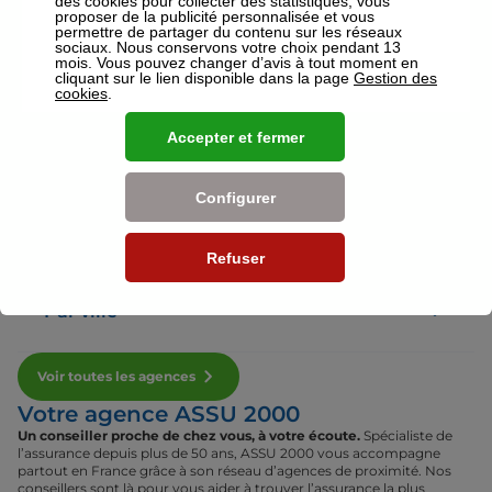
des cookies pour collecter des statistiques, vous
proposer de la publicité personnalisée et vous
permettre de partager du contenu sur les réseaux
sociaux. Nous conservons votre choix pendant 13
Voir plus
mois. Vous pouvez changer d’avis à tout moment en
cliquant sur le lien disponible dans la page
Gestion des
cookies
.
Nos établissements
Accepter et fermer
Par région
Configurer
Par département
Refuser
Par ville
Voir toutes les agences
Votre agence ASSU 2000
Un conseiller proche de chez vous, à votre écoute.
Spécialiste de
l’assurance depuis plus de 50 ans, ASSU 2000 vous accompagne
partout en France grâce à son réseau d’agences de proximité. Nos
conseillers sont là pour vous aider à trouver l’assurance la plus