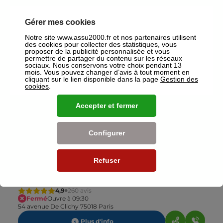
Gérer mes cookies
ASSU 2000 Paris 13e
Notre site www.assu2000.fr et nos partenaires utilisent
4,9
179 avis
des cookies pour collecter des statistiques, vous
Fermé
Ouvre à 09:30
proposer de la publicité personnalisée et vous
62 rue De Tolbiac, BATIMENT A 75013 Paris
permettre de partager du contenu sur les réseaux
sociaux. Nous conservons votre choix pendant 13
Plus d'info
mois. Vous pouvez changer d’avis à tout moment en
cliquant sur le lien disponible dans la page
Gestion des
cookies
.
ASSU 2000 Paris Ornano
Accepter et fermer
4,9
198 avis
Fermé
Ouvre le 17 août à 09:30
15 boulevard Ornano 75018 Paris
Configurer
Plus d'info
Refuser
ASSU 2000 Paris 18e La Fourche
4,9
260 avis
Fermé
Ouvre à 09:30
54 avenue De Clichy 75018 Paris
Plus d'info