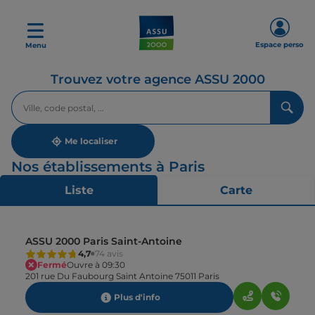
Espace perso
Menu
Trouvez votre agence ASSU 2000
Veuillez
renseigner
une
adresse
Me localiser
Nos établissements à Paris
Liste
Carte
ASSU 2000 Paris Saint-Antoine
4,7
74 avis
Fermé
Ouvre à 09:30
201 rue Du Faubourg Saint Antoine 75011 Paris
Plus d'info