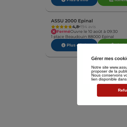
ASSU 2000 Epinal
4,8
194 avis
Fermé
Ouvre le 10 août à 09:30
1 place Beaudouin 88000 Epinal
Plus d'info
Itinér
Gérer mes cooki
Notre site www.assu2
proposer de la publ
Nous conservons vot
lien disponible dan
Refu