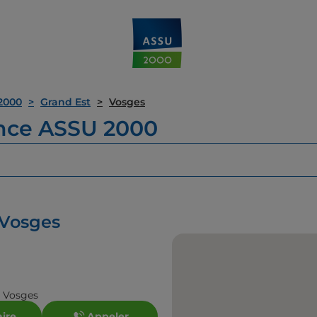
2000
Grand Est
Vosges
ence ASSU 2000
 Vosges
s Vosges
aire
Appeler