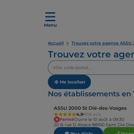
Menu
Accueil
Trouvez votre agence ASSU 
Trouvez votre ag
Veuillez
renseigner
une
adresse
Me localiser
Nos établissements en
ASSU 2000 St Dié-des-Vosges
4,9
158 avis
Fermé
Ouvre le 10 août à 09:30
20 B rue D Alsace 88100 Saint Die De
Plus d'info
Itinér