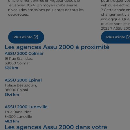
officiellement entrée en vigueur depuis le
pour troquer vot
1er janvier 2024. Un moyen d’abaisser le
véhicule électri
niveau des émissions polluantes de tous les
? Cette année en
deux-roues.
changement via 
écologique. Quel
quelles sont les 
2025 ? ASSU 200
Plus d'info
Plus d'info
Les agences Assu 2000 à proximité
ASSU 2000 Colmar
18 Rue Stanislas,
68000 Colmar
37,5 km
ASSU 2000 Epinal
1 place Beaudouin,
88000 Epinal
39,4 km
ASSU 2000 Luneville
1 rue Banaudon,
54300 Luneville
48,2 km
Les agences Assu 2000 dans votre