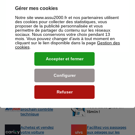
votre disposition pour réaliser un devis gratuit pour vos assurances
ou mutuelles à Saint Die Des Vosges.
Gérer mes cookies
Notre site www.assu2000.fr et nos partenaires utilisent
Nos offres pour les particuliers
des cookies pour collecter des statistiques, vous
proposer de la publicité personnalisée et vous
permettre de partager du contenu sur les réseaux
sociaux. Nous conservons votre choix pendant 13
mois. Vous pouvez changer d’avis à tout moment en
cliquant sur le lien disponible dans la page
Gestion des
cookies
.
Assurance Auto
Assurance
Accepter et fermer
Des tarifs adaptés à tous les profils
L’assurance 
de conducteurs. Jeunes permis,
partout. Que
conducteurs expérimentés,
scooter ou 
malussés ou résiliés : nous avons
proposons de
Configurer
des solutions pour chacun.
des tarifs a
Refuser
Nos avantages
-15% sur votre
Votre carte grise en
prochain contrôle
15min !
technique
Achetez et vendez
Facilitez vos passages
votre voiture
aux péages sur les