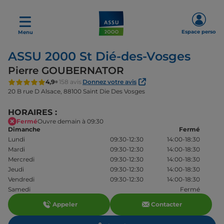
Espace perso
Menu
ASSU 2000 St Dié-des-Vosges
Pierre GOUBERNATOR
4,9
158 avis
Donnez votre avis
20 B rue D Alsace,
88100 Saint Die Des Vosges
HORAIRES :
Fermé
Ouvre demain à 09:30
Dimanche
Fermé
Lundi
09:30-12:30
14:00-18:30
Mardi
09:30-12:30
14:00-18:30
Mercredi
09:30-12:30
14:00-18:30
Jeudi
09:30-12:30
14:00-18:30
Vendredi
09:30-12:30
14:00-18:30
Samedi
Fermé
Appeler
Contacter