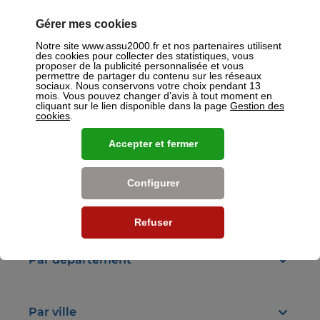
Gérer mes cookies
ASSU 2000 Bourg-en-Bresse
Notre site www.assu2000.fr et nos partenaires utilisent
4,8
138 avis
des cookies pour collecter des statistiques, vous
Fermé
Ouvre demain à 09:30
proposer de la publicité personnalisée et vous
15 rue Gambetta 01000 Bourg En Bresse
permettre de partager du contenu sur les réseaux
sociaux. Nous conservons votre choix pendant 13
Plus d'info
mois. Vous pouvez changer d’avis à tout moment en
cliquant sur le lien disponible dans la page
Gestion des
cookies
.
Accepter et fermer
Voir plus
Nos établissements
Configurer
Par région
Refuser
Par département
Par ville