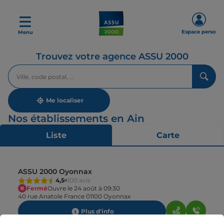
Espace perso
Menu
Trouvez votre agence ASSU 2000
Veuillez
renseigner
une
adresse
Me localiser
Nos établissements en Ain
Liste
Carte
ASSU 2000 Oyonnax
4,5
100 avis
Fermé
Ouvre le 24 août à 09:30
40 rue Anatole France 01100 Oyonnax
Plus d'info