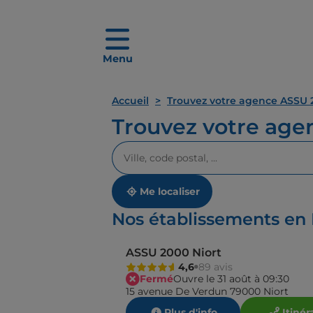
Menu
Accueil
Trouvez votre agence ASSU 
Trouvez votre ag
Veuillez
renseigner
une
adresse
Me localiser
Nos établissements en
ASSU 2000 Niort
4,6
89 avis
Fermé
Ouvre le 31 août à 09:30
15 avenue De Verdun 79000 Niort
Plus d'info
Itinér