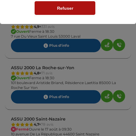
Refuser
ASSU 2000 Laval
4,9
331 avis
Ouvert
Ferme à 18:30
7 rue Du Vieux Saint Louis 53000 Laval
Plus d'info
ASSU 2000 La Roche-sur-Yon
4,8
71 avis
Ouvert
Ferme à 18:30
101 boulevard Aristide Briand, Résidence Laetitia 85000 La
Roche Sur Yon
Plus d'info
ASSU 2000 Saint-Nazaire
4,7
78 avis
Fermé
Ouvre le 17 août à 09:30
10 avenue De La République 44600 Saint Nazaire