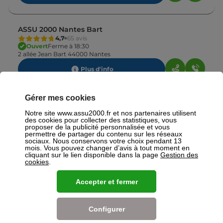
ASSU 2000 Nantes Bart
4,7
65 avis
Ouvert
Ferme à 18:30
2 allée Jean Bart 44000 Nantes
Plus d'info
Gérer mes cookies
ASSU 2000 Rezé
Notre site www.assu2000.fr et nos partenaires utilisent
4,4
38 avis
des cookies pour collecter des statistiques, vous
Fermé
Ouvre le 24 août à 09:30
proposer de la publicité personnalisée et vous
1 place Pierre Semard 44400 Reze
permettre de partager du contenu sur les réseaux
sociaux. Nous conservons votre choix pendant 13
Plus d'info
mois. Vous pouvez changer d’avis à tout moment en
cliquant sur le lien disponible dans la page
Gestion des
cookies
.
ASSU 2000 Saint-Herblain
Accepter et fermer
4,7
94 avis
Ouvert
Ferme à 18:30
1 avenue Des Thébaudières 44800 Saint Herblain
Configurer
Plus d'info