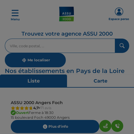
Espace perso
Menu
Trouvez votre agence ASSU 2000
Veuillez
renseigner
une
adresse
Me localiser
Nos établissements en Pays de la Loire
Liste
Carte
ASSU 2000 Angers Foch
4,7
71 avis
Ouvert
Ferme à 18:30
15 boulevard Foch 49000 Angers
Plus d'info