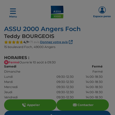
Espace perso
Menu
ASSU 2000 Angers Foch
Teddy BOURGEOIS
4,7
71 avis
Donnez votre avis
15 boulevard Foch,
49000 Angers
HORAIRES :
Fermé
Ouvre le 10 août à 09:30
Samedi
Fermé
Dimanche
Fermé
Lundi
09:30-12:30
14:00-18:30
Mardi
09:30-12:30
14:00-18:30
Mercredi
09:30-12:30
14:00-18:30
Jeudi
09:30-12:30
14:00-18:30
Vendredi
09:30-12:30
14:00-18:30
Appeler
Contacter