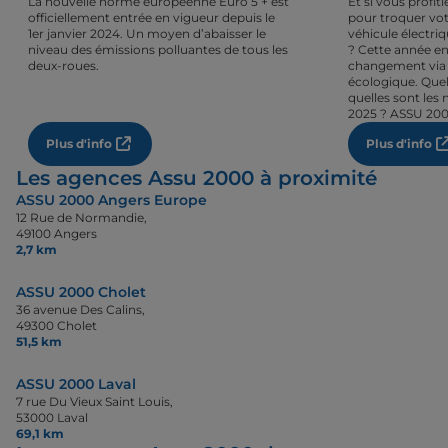
La nouvelle norme européenne Euro 5 + est
Et si vous profi
officiellement entrée en vigueur depuis le
pour troquer vot
1er janvier 2024. Un moyen d’abaisser le
véhicule électri
niveau des émissions polluantes de tous les
? Cette année en
deux-roues.
changement via 
écologique. Quel
quelles sont les 
2025 ? ASSU 200
Plus d'info
Plus d'info
Les agences Assu 2000 à proximité
ASSU 2000 Angers Europe
12 Rue de Normandie,
49100 Angers
2,7 km
ASSU 2000 Cholet
36 avenue Des Calins,
49300 Cholet
51,5 km
ASSU 2000 Laval
7 rue Du Vieux Saint Louis,
53000 Laval
69,1 km