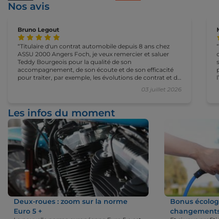
Nos avis
Bruno Legout
Titulaire d'un contrat automobile depuis 8 ans chez
ASSU 2000 Angers Foch, je veux remercier et saluer
Teddy Bourgeois pour la qualité de son
accompagnement, de son écoute et de son efficacité
pour traiter, par exemple, les évolutions de contrat et de
tarif comme aujourd'hui pour l'assurance de mon
03 juillet 2026
nouveau véhicule. Merci et je recommande cette
agence
Les infos du moment
Deux-roues : zoom sur la norme
Bonus écologi
Euro 5 +
changements 