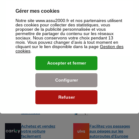
ou mutuelles à Angers.
Gérer mes cookies
Nos offres pour les particuliers
Notre site www.assu2000.fr et nos partenaires utilisent
des cookies pour collecter des statistiques, vous
proposer de la publicité personnalisée et vous
permettre de partager du contenu sur les réseaux
sociaux. Nous conservons votre choix pendant 13
mois. Vous pouvez changer d’avis à tout moment en
cliquant sur le lien disponible dans la page
Gestion des
cookies
.
Assurance Auto
Assurance
Des tarifs adaptés à tous les profils
L’assurance 
de conducteurs. Jeunes permis,
partout. Que
Accepter et fermer
conducteurs expérimentés,
scooter ou 
malussés ou résiliés : nous avons
proposons de
des solutions pour chacun.
des tarifs a
Configurer
Nos avantages
Refuser
-15% sur votre
Votre carte grise en
prochain contrôle
15min !
technique
Achetez et vendez
Facilitez vos passages
votre voiture
aux péages sur les
facilement
autoroutes d’Europe