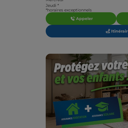
Jeudi
*
*horaires exceptionnels
Appeler
Itinérai