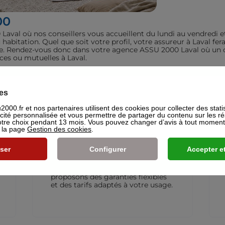
00
val où nos conseillers vous accueillent du lundi au vendredi e
u habitation. Quel que soit votre profil, votre assureur à Laval
juste. Rendez-vous donc dans votre agence ASSU 2000 Laval où un c
nces ou mutuelles à Laval.
iculiers
es
000.fr et nos partenaires utilisent des cookies pour collecter des stati
icité personnalisée et vous permettre de partager du contenu sur les r
re choix pendant 13 mois. Vous pouvez changer d’avis à tout moment e
s la page
Gestion des cookies
.
Assurance Deux-roues
ser
Configurer
Accepter et
L’assurance moto qui vous suit
partout. Que vous rouliez en
scooter ou en moto, nous
proposons des garanties flexibles
et des tarifs adaptés à votre usage.