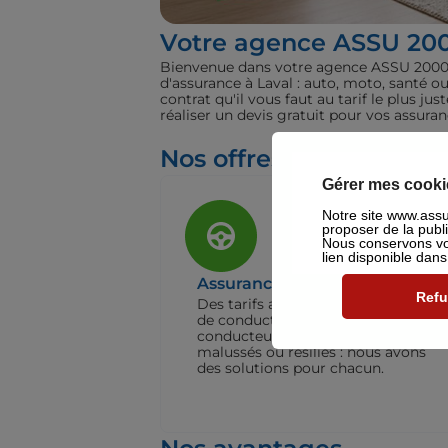
Votre agence ASSU 20
Bienvenue dans votre agence ASSU 2000 La
d'assurance à Laval : auto, moto, santé o
contrat qu'il vous faut au tarif le plus 
réaliser un devis gratuit pour vos assura
Nos offres pour les part
Gérer mes cooki
Notre site www.assu2
proposer de la publ
Nous conservons vot
lien disponible dan
Assurance Auto
Refu
Des tarifs adaptés à tous les profils
de conducteurs. Jeunes permis,
conducteurs expérimentés,
malussés ou résiliés : nous avons
des solutions pour chacun.