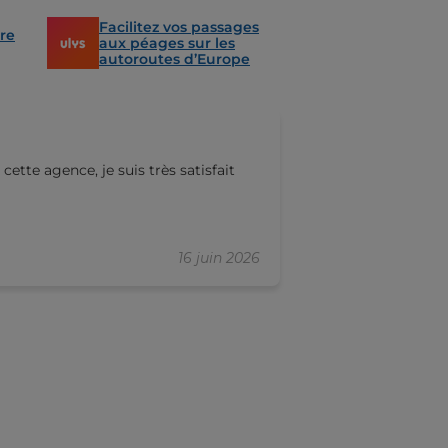
Facilitez vos passages
re
aux péages sur les
autoroutes d’Europe
Mitchele Willia
tte agence, je suis très satisfait
Service rapide 
16 juin 2026