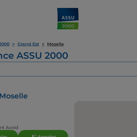
2000
Grand Est
Moselle
ence ASSU 2000
Moselle
int Avold
aire
Appeler