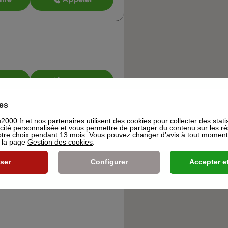
aire
Appeler
es
000.fr et nos partenaires utilisent des cookies pour collecter des stati
icité personnalisée et vous permettre de partager du contenu sur les r
re choix pendant 13 mois. Vous pouvez changer d’avis à tout moment e
s la page
Gestion des cookies
.
aire
Appeler
ser
Configurer
Accepter et