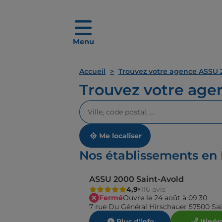
Menu
Accueil
Trouvez votre agence ASSU 
Trouvez votre ag
Veuillez
renseigner
une
adresse
Me localiser
Nos établissements en 
ASSU 2000 Saint-Avold
4,9
116 avis
Fermé
Ouvre le 24 août à 09:30
7 rue Du Général Hirschauer 57500 Sa
Plus d'info
Itinér