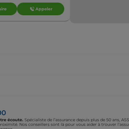
aire
Appeler
aire
Appeler
s
aire
Appeler
00
tre écoute.
Spécialiste de l’assurance depuis plus de 50 ans, 
oximité. Nos conseillers sont là pour vous aider à trouver l’assu
agence.