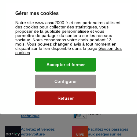
votre disposition pour réaliser un devis gratuit pour vos assurances
ou mutuelles à Metz.
Gérer mes cookies
Nos offres pour les particuliers
Notre site www.assu2000.fr et nos partenaires utilisent
des cookies pour collecter des statistiques, vous
proposer de la publicité personnalisée et vous
permettre de partager du contenu sur les réseaux
sociaux. Nous conservons votre choix pendant 13
mois. Vous pouvez changer d’avis à tout moment en
cliquant sur le lien disponible dans la page
Gestion des
cookies
.
Assurance Auto
Assurance
Des tarifs adaptés à tous les profils
L’assurance 
Accepter et fermer
de conducteurs. Jeunes permis,
partout. Que
conducteurs expérimentés,
scooter ou 
malussés ou résiliés : nous avons
proposons de
des solutions pour chacun.
des tarifs a
Configurer
Refuser
Nos avantages
-15% sur votre
Votre carte grise en
prochain contrôle
15min !
technique
Achetez et vendez
Facilitez vos passages
votre voiture
aux péages sur les