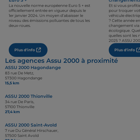
Euro 5 +
changements 
La nouvelle norme européenne Euro 5 + est
Et si vous profi
officiellement entrée en vigueur depuis le
pour troquer vot
1er janvier 2024. Un moyen d’abaisser le
véhicule électri
niveau des émissions polluantes de tous les
? Cette année en
deux-roues.
changement via 
écologique. Quel
quelles sont les 
2025 ? ASSU 200
Plus d'info
Plus d'info
Les agences Assu 2000 à proximité
ASSU 2000 Hagondange
83 rue De Metz,
57300 Hagondange
15,5 km
ASSU 2000 Thionville
34 rue De Paris,
57100 Thionville
27,4 km
ASSU 2000 Saint-Avold
7 rue Du Général Hirschauer,
57500 Saint Avold