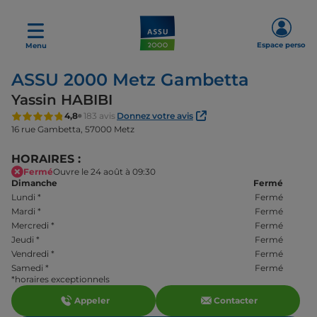
Espace perso
Menu
ASSU 2000 Metz Gambetta
Yassin HABIBI
4,8
183 avis
Donnez votre avis
16 rue Gambetta,
57000 Metz
HORAIRES :
Fermé
Ouvre le 24 août à 09:30
Dimanche
Fermé
Lundi
*
Fermé
Mardi
*
Fermé
Mercredi
*
Fermé
Jeudi
*
Fermé
Vendredi
*
Fermé
Samedi
*
Fermé
*horaires exceptionnels
Appeler
Contacter