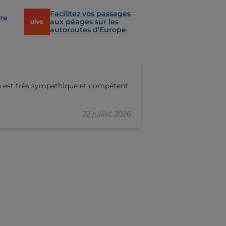
Facilitez vos passages
re
aux péages sur les
autoroutes d’Europe
Yannick Jouber
n est très sympathique et compétent.
Bon accueil et p
efficacité
22 juillet 2026