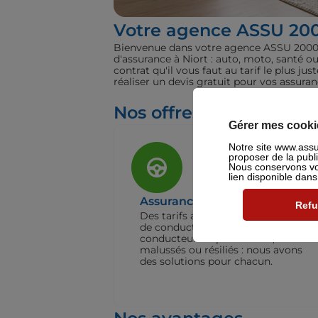
Votre agence ASSU 20
Bienvenue dans votre agence ASSU 2000 Ni
d'assurance à Niort : auto, moto, santé o
contrat qu'il vous faut au tarif le plus 
réaliser un devis gratuit pour vos assura
Nos offres pour les part
Gérer mes cooki
Notre site www.assu2
proposer de la publ
Nous conservons vot
lien disponible dan
Assurance Auto
Refu
Des tarifs adaptés à tous les profils
de conducteurs. Jeunes permis,
conducteurs expérimentés,
malussés ou résiliés : nous avons
des solutions pour chacun.