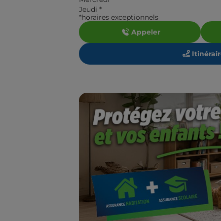
Jeudi
*
*horaires exceptionnels
Appeler
Itinérai