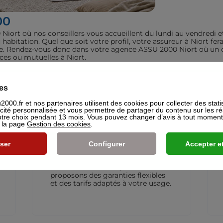
00
ort où nos conseillers vous accueillent du lundi au vendredi e
u habitation. Quel que soit votre profil, votre assureur à Niort
juste. Rendez-vous donc dans votre agence ASSU 2000 Niort où un c
nces ou mutuelles à Niort.
iculiers
es
000.fr et nos partenaires utilisent des cookies pour collecter des stati
icité personnalisée et vous permettre de partager du contenu sur les r
re choix pendant 13 mois. Vous pouvez changer d’avis à tout moment e
s la page
Gestion des cookies
.
Assurance Deux-roues
ser
Configurer
Accepter et
L’assurance moto qui vous suit
partout. Que vous rouliez en
scooter ou en moto, nous
proposons des garanties flexibles
et des tarifs adaptés à votre usage.