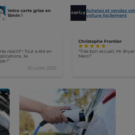
Votre carte grise en
Achetez et vendez vot
15min !
voiture facilement
Christophe Frontier
ès réactif ! Tout a été en
Très bon accueil, Mr Brya
lications. Je
Merci
pe !
30 juillet 2026