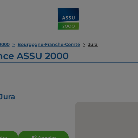
2000
Bourgogne-Franche-Comté
Jura
ence ASSU 2000
Jura
aire
Appeler