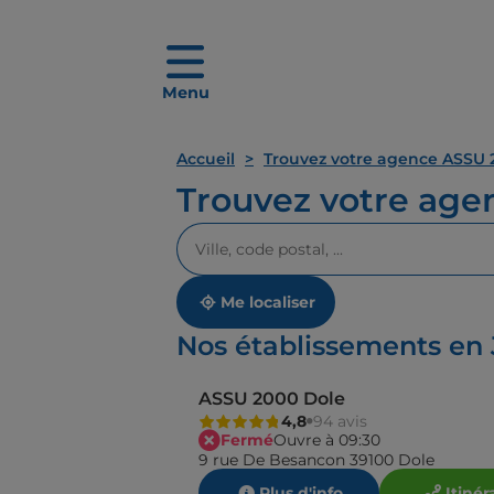
Menu
Accueil
Trouvez votre agence ASSU 
Trouvez votre ag
Veuillez
renseigner
une
adresse
Me localiser
Nos établissements en 
ASSU 2000 Dole
4,8
94 avis
Fermé
Ouvre à 09:30
9 rue De Besancon 39100 Dole
Plus d'info
Itinér