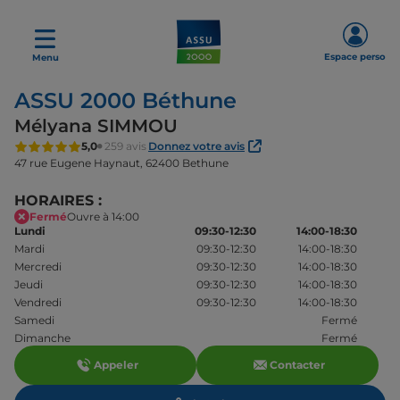
Espace perso
Menu
ASSU 2000 Béthune
Mélyana SIMMOU
5,0
259 avis
Donnez votre avis
47 rue Eugene Haynaut,
62400 Bethune
HORAIRES :
Fermé
Ouvre à 14:00
Lundi
09:30-12:30
14:00-18:30
Mardi
09:30-12:30
14:00-18:30
Mercredi
09:30-12:30
14:00-18:30
Jeudi
09:30-12:30
14:00-18:30
Vendredi
09:30-12:30
14:00-18:30
Samedi
Fermé
Dimanche
Fermé
Appeler
Contacter