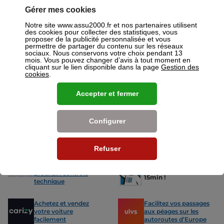
assurances ou mutuelles à Bethune.
Gérer mes cookies
Nos offres pour les particuliers
Notre site www.assu2000.fr et nos partenaires utilisent
des cookies pour collecter des statistiques, vous
proposer de la publicité personnalisée et vous
permettre de partager du contenu sur les réseaux
sociaux. Nous conservons votre choix pendant 13
mois. Vous pouvez changer d’avis à tout moment en
cliquant sur le lien disponible dans la page
Gestion des
cookies
.
Assurance Auto
Assurance
Des tarifs adaptés à tous les profils
L’assurance 
Accepter et fermer
de conducteurs. Jeunes permis,
partout. Que
conducteurs expérimentés,
scooter ou 
malussés ou résiliés : nous avons
proposons de
Configurer
des solutions pour chacun.
des tarifs a
Refuser
Nos avantages
-15% sur votre
Votre carte grise en
prochain contrôle
15min !
technique
Achetez et vendez
Facilitez vos passages
votre voiture
aux péages sur les
facilement
autoroutes d’Europe