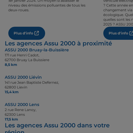
1er janvier 2024. Un moyen d’abaisser le
véhicule électri
niveau des émissions polluantes de tous les
? Cette année en
deux-roues.
changement via 
écologique. Quel
quelles sont les 
2025 ? ASSU 200
Plus d'info
Plus d'info
Les agences Assu 2000 à proximité
ASSU 2000 Bruay-la-Buissière
171 rue Henri Cadot,
62700 Bruay La Buissiere
8,5 km
ASSU 2000 Liévin
141 rue Jean Baptiste Defernez,
62800 Lievin
15,4 km
ASSU 2000 Lens
2 rue Rene Lanoy,
62300 Lens
17,5 km
Les agences Assu 2000 dans votre
région