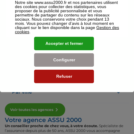
Notre site www.assu2000.fr et nos partenaires utilisent
des cookies pour collecter des statistiques, vous
proposer de la publicité personnalisée et vous
permettre de partager du contenu sur les réseaux
sociaux. Nous conservons votre choix pendant 13
mois. Vous pouvez changer d’avis à tout moment en
Voir plus
cliquant sur le lien disponible dans la page
Gestion des
cookies
.
Nos établissements
Accepter et fermer
Par région
Configurer
Par département
Refuser
Par ville
Voir toutes les agences
Votre agence ASSU 2000
Un conseiller proche de chez vous, à votre écoute.
Spécialiste de
l’assurance depuis plus de 50 ans, ASSU 2000 vous accompagne