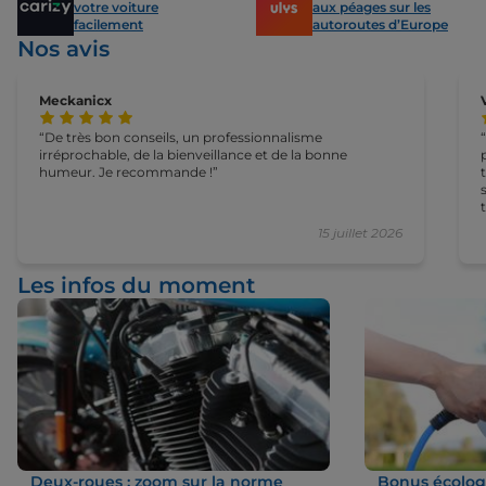
votre voiture
aux péages sur les
facilement
autoroutes d’Europe
Nos avis
Meckanicx
De très bon conseils, un professionnalisme
irréprochable, de la bienveillance et de la bonne
humeur. Je recommande !
15 juillet 2026
Les infos du moment
Deux-roues : zoom sur la norme
Bonus écologi