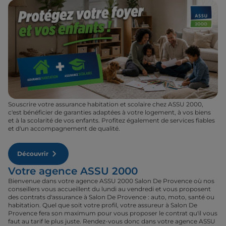
Souscrire votre assurance habitation et scolaire chez ASSU 2000,
c'est bénéficier de garanties adaptées à votre logement, à vos biens
et à la scolarité de vos enfants. Profitez également de services fiables
et d'un accompagnement de qualité.
Découvrir
Votre agence ASSU 2000
Bienvenue dans votre agence ASSU 2000 Salon De Provence où nos
conseillers vous accueillent du lundi au vendredi et vous proposent
des contrats d'assurance à Salon De Provence : auto, moto, santé ou
habitation. Quel que soit votre profil, votre assureur à Salon De
Provence fera son maximum pour vous proposer le contrat qu'il vous
faut au tarif le plus juste. Rendez-vous donc dans votre agence ASSU