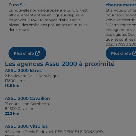
Euro 5 +
changements 
La nouvelle norme européenne Euro 5 + est
Et si vous profi
officiellement entrée en vigueur depuis le
pour troquer vot
1er janvier 2024. Un moyen d’abaisser le
véhicule électri
niveau des émissions polluantes de tous les
? Cette année en
deux-roues.
changement via 
écologique. Quel
quelles sont les 
2025 ? ASSU 200
Plus d'info
Plus d'info
Les agences Assu 2000 à proximité
ASSU 2000 Istres
2 boulevard De La Republique,
13800 Istres
16,8 km
ASSU 2000 Cavaillon
71 cours Leon Gambetta,
84300 Cavaillon
22,2 km
ASSU 2000 Vitrolles
42 avenue Denis Padovani, RESIDENCE LE RONSARD,