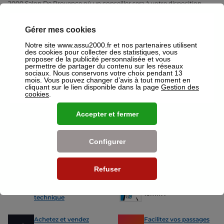
2000 Salon De Provence où un conseiller sera à votre disposition
pour réaliser un devis gratuit pour vos assurances ou mutuelles à
Salon De Provence.
Gérer mes cookies
Nos offres pour les particuliers
Notre site www.assu2000.fr et nos partenaires utilisent
des cookies pour collecter des statistiques, vous
proposer de la publicité personnalisée et vous
permettre de partager du contenu sur les réseaux
sociaux. Nous conservons votre choix pendant 13
mois. Vous pouvez changer d’avis à tout moment en
cliquant sur le lien disponible dans la page
Gestion des
cookies
.
Assurance Auto
Assurance
Des tarifs adaptés à tous les profils
L’assurance 
Accepter et fermer
de conducteurs. Jeunes permis,
partout. Que
conducteurs expérimentés,
scooter ou 
malussés ou résiliés : nous avons
proposons de
des solutions pour chacun.
des tarifs a
Configurer
Nos avantages
Refuser
-15% sur votre
Votre carte grise en
prochain contrôle
15min !
technique
Achetez et vendez
Facilitez vos passages