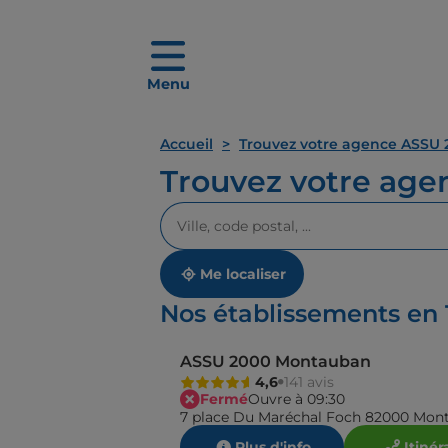
Menu
Accueil
Trouvez votre agence ASSU 
Trouvez votre ag
Veuillez
renseigner
une
adresse
Me localiser
Nos établissements en
ASSU 2000 Montauban
4,6
141 avis
Fermé
Ouvre à 09:30
7 place Du Maréchal Foch 82000 Mon
Plus d'info
Itinér