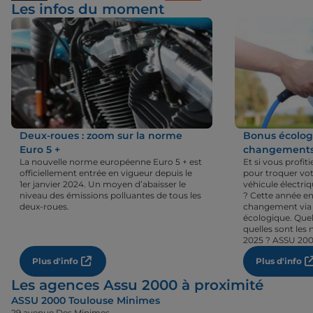
Les infos du moment
Deux-roues : zoom sur la norme
Bonus écologi
Euro 5 +
changements 
La nouvelle norme européenne Euro 5 + est
Et si vous profi
officiellement entrée en vigueur depuis le
pour troquer vot
1er janvier 2024. Un moyen d’abaisser le
véhicule électri
niveau des émissions polluantes de tous les
? Cette année en
deux-roues.
changement via 
écologique. Quel
quelles sont les 
2025 ? ASSU 200
Plus d'info
Plus d'info
Les agences Assu 2000 à proximité
ASSU 2000 Toulouse Minimes
29 avenue Des Minimes,