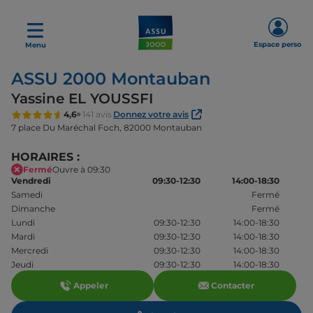
Espace perso
Menu
ASSU 2000 Montauban
Yassine EL YOUSSFI
4,6
141 avis
Donnez votre avis
7 place Du Maréchal Foch,
82000 Montauban
HORAIRES :
Fermé
Ouvre à 09:30
Vendredi
09:30-12:30
14:00-18:30
Samedi
Fermé
Dimanche
Fermé
Lundi
09:30-12:30
14:00-18:30
Mardi
09:30-12:30
14:00-18:30
Mercredi
09:30-12:30
14:00-18:30
Jeudi
09:30-12:30
14:00-18:30
Appeler
Contacter