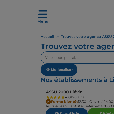
Menu
Accueil
Trouvez votre agence ASSU 
Trouvez votre ag
Veuillez
renseigner
une
adresse
Me localiser
Nos établissements à L
ASSU 2000 Liévin
4,8
78 avis
Ferme bientôt
12:30 • Ouvre à 14:00
141 rue Jean Baptiste Defernez 62800 
Plus d'info
Itinér