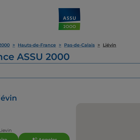
2000
Hauts-de-France
Pas-de-Calais
Liévin
ence ASSU 2000
iévin
Lievin
aire
Appeler