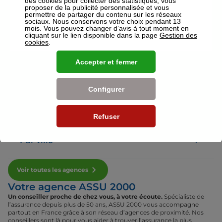
des cookies pour collecter des statistiques, vous
proposer de la publicité personnalisée et vous
permettre de partager du contenu sur les réseaux
sociaux. Nous conservons votre choix pendant 13
Voir plus
mois. Vous pouvez changer d’avis à tout moment en
cliquant sur le lien disponible dans la page
Gestion des
cookies
.
Nos établissements
Accepter et fermer
Par région
Configurer
Par département
Refuser
Par ville
Voir toutes les agences
Votre agence ASSU 2000
Un conseiller proche de chez vous, à votre écoute.
Spécialiste de
l’assurance depuis plus de 50 ans, ASSU 2000 vous accompagne
partout en France grâce à son réseau d’agences de proximité. Nos
conseillers sont là pour vous aider à trouver l’assurance la plus