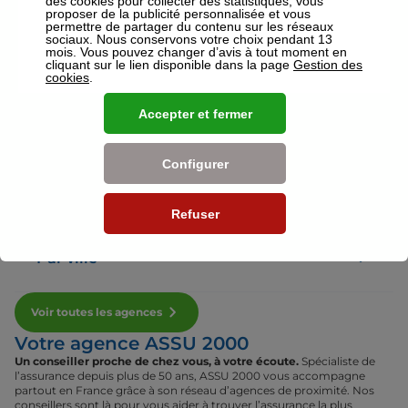
des cookies pour collecter des statistiques, vous
proposer de la publicité personnalisée et vous
permettre de partager du contenu sur les réseaux
sociaux. Nous conservons votre choix pendant 13
Voir plus
mois. Vous pouvez changer d’avis à tout moment en
cliquant sur le lien disponible dans la page
Gestion des
cookies
.
Nos établissements
Accepter et fermer
Par région
Configurer
Par département
Refuser
Par ville
Voir toutes les agences
Votre agence ASSU 2000
Un conseiller proche de chez vous, à votre écoute.
Spécialiste de
l’assurance depuis plus de 50 ans, ASSU 2000 vous accompagne
partout en France grâce à son réseau d’agences de proximité. Nos
conseillers sont là pour vous aider à trouver l’assurance la plus