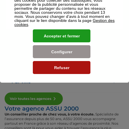
des cookies pour collecter des statistiques, vous
proposer de la publicité personnalisée et vous
permettre de partager du contenu sur les réseaux
sociaux. Nous conservons votre choix pendant 13
Voir plus
mois. Vous pouvez changer d’avis à tout moment en
cliquant sur le lien disponible dans la page
Gestion des
cookies
.
Nos établissements
Accepter et fermer
Par région
Configurer
Par département
Refuser
Par ville
Voir toutes les agences
Votre agence ASSU 2000
Un conseiller proche de chez vous, à votre écoute.
Spécialiste de
l’assurance depuis plus de 50 ans, ASSU 2000 vous accompagne
partout en France grâce à son réseau d’agences de proximité. Nos
conseillers sont là pour vous aider à trouver l’assurance la plus