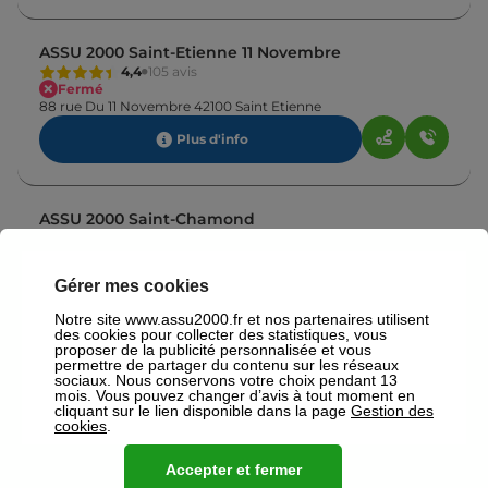
ASSU 2000 Saint-Etienne 11 Novembre
4,4
105 avis
Fermé
88 rue Du 11 Novembre 42100 Saint Etienne
Plus d'info
ASSU 2000 Saint-Chamond
4,8
92 avis
Fermé
Ouvre à 09:30
1 rue Victor Hugo 42400 Saint Chamond
Gérer mes cookies
Plus d'info
Notre site www.assu2000.fr et nos partenaires utilisent
des cookies pour collecter des statistiques, vous
proposer de la publicité personnalisée et vous
permettre de partager du contenu sur les réseaux
sociaux. Nous conservons votre choix pendant 13
ASSU 2000 Firminy
mois. Vous pouvez changer d’avis à tout moment en
4,3
51 avis
cliquant sur le lien disponible dans la page
Gestion des
Fermé
Ouvre à 09:30
cookies
.
50 rue Jean Jaures 42700 Firminy
Accepter et fermer
Plus d'info