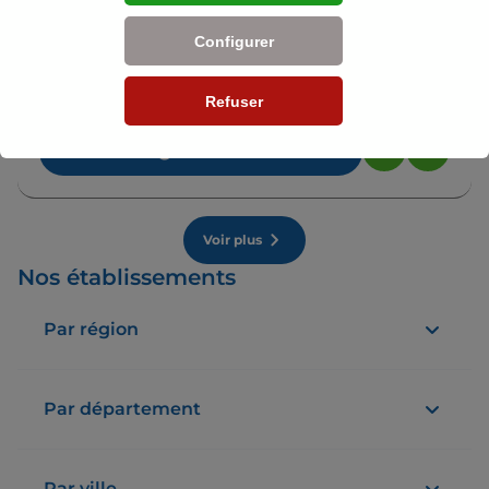
Configurer
ASSU 2000 Roanne
4,7
100 avis
Refuser
Fermé
Ouvre le 13 août à 09:30
76 rue Jean Jaurès 42300 Roanne
Plus d'info
Voir plus
Nos établissements
Par région
Par département
Par ville