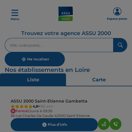
Espace perso
Menu
Trouvez votre agence ASSU 2000
Veuillez
renseigner
une
adresse
Me localiser
Nos établissements en Loire
Liste
Carte
ASSU 2000 Saint-Etienne Gambetta
4,8
165 avis
Fermé
Ouvre à 09:30
36 rue Charles De Gaulle 42000 Saint Etienne
Plus d'info