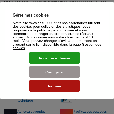
tarif le plus juste. Rendez-vous donc dans votre agence ASSU 2000
Saint Etienne où un conseiller sera à votre disposition pour réaliser un
devis gratuit pour vos assurances ou mutuelles à Saint Etienne.
Gérer mes cookies
Nos offres pour les particuliers
Notre site www.assu2000.fr et nos partenaires utilisent
des cookies pour collecter des statistiques, vous
proposer de la publicité personnalisée et vous
permettre de partager du contenu sur les réseaux
sociaux. Nous conservons votre choix pendant 13
mois. Vous pouvez changer d’avis à tout moment en
cliquant sur le lien disponible dans la page
Gestion des
cookies
.
Assurance Auto
Assurance
Des tarifs adaptés à tous les profils
L’assurance 
Accepter et fermer
de conducteurs. Jeunes permis,
partout. Que
conducteurs expérimentés,
scooter ou 
malussés ou résiliés : nous avons
proposons de
des solutions pour chacun.
des tarifs a
Configurer
Nos avantages
Refuser
-15% sur votre
Votre carte grise en
prochain contrôle
15min !
technique
Achetez et vendez
Facilitez vos passages