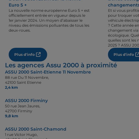
Euro 5 +
changements 
La nouvelle norme européenne Euro 5 + est
Et si vous profi
officiellement entrée en vigueur depuis le
pour troquer vot
1er janvier 2024. Un moyen d’abaisser le
véhicule électri
niveau des émissions polluantes de tous les
? Cette année en
deux-roues.
changement via 
écologique. Quel
quelles sont les 
2025 ? ASSU 200
Plus d'info
Plus d'info
Les agences Assu 2000 à proximité
ASSU 2000 Saint-Etienne 11 Novembre
88 rue Du 11 Novembre,
42100 Saint Etienne
2,4 km
ASSU 2000 Firminy
50 rue Jean Jaures,
42700 Firminy
9,8 km
ASSU 2000 Saint-Chamond
1 rue Victor Hugo,