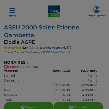
Espace perso
Menu
ASSU 2000 Saint-Etienne
Gambetta
Elodie AGRE
4,8
165 avis
Donnez votre avis
36 rue Charles De Gaulle,
42000 Saint Etienne
HORAIRES :
Fermé
Ouvre à 14:00
Vendredi
09:30-12:30
14:00-18:30
Samedi
Fermé
Dimanche
Fermé
Lundi
09:30-12:30
14:00-18:30
Mardi
09:30-12:30
14:00-18:30
Mercredi
09:30-12:30
14:00-18:30
Jeudi
09:30-12:30
14:00-18:30
Appeler
Contacter