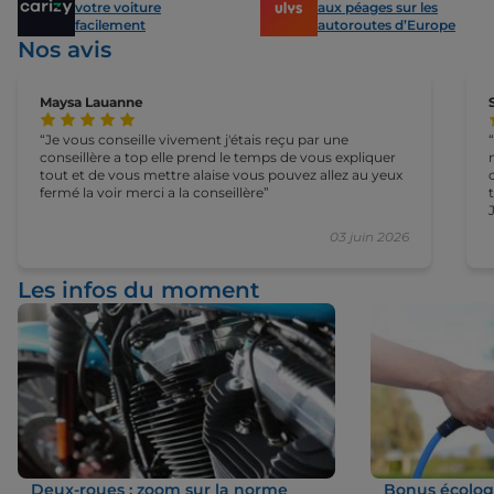
votre voiture
aux péages sur les
facilement
autoroutes d’Europe
Nos avis
Maysa Lauanne
Je vous conseille vivement j'étais reçu par une
conseillère a top elle prend le temps de vous expliquer
moi
tout et de vous mettre alaise vous pouvez allez au yeux
fermé la voir merci a la conseillère
03 juin 2026
Les infos du moment
Deux-roues : zoom sur la norme
Bonus écologi