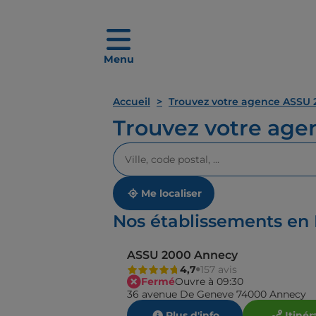
Menu
Accueil
Trouvez votre agence ASSU 
Trouvez votre ag
Veuillez
renseigner
une
adresse
Me localiser
Nos établissements en
ASSU 2000 Annecy
4,7
157 avis
Fermé
Ouvre à 09:30
36 avenue De Geneve 74000 Annecy
Plus d'info
Itinér