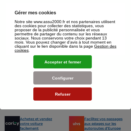
ou mutuelles à Annecy.
Gérer mes cookies
Nos offres pour les particuliers
Notre site www.assu2000.fr et nos partenaires utilisent
des cookies pour collecter des statistiques, vous
proposer de la publicité personnalisée et vous
permettre de partager du contenu sur les réseaux
sociaux. Nous conservons votre choix pendant 13
mois. Vous pouvez changer d’avis à tout moment en
cliquant sur le lien disponible dans la page
Gestion des
Assurance Auto
Assurance
cookies
.
Des tarifs adaptés à tous les profils
L’assurance 
de conducteurs. Jeunes permis,
partout. Que
Accepter et fermer
conducteurs expérimentés,
scooter ou 
malussés ou résiliés : nous avons
proposons de
des solutions pour chacun.
des tarifs a
Configurer
Nos avantages
Refuser
-15% sur votre
Votre carte grise en
prochain contrôle
15min !
technique
Achetez et vendez
Facilitez vos passages
votre voiture
aux péages sur les
facilement
autoroutes d’Europe