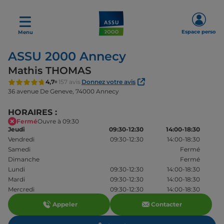
Espace perso
Menu
ASSU 2000 Annecy
Mathis THOMAS
4,7
157 avis
Donnez votre avis
36 avenue De Geneve,
74000 Annecy
HORAIRES :
Fermé
Ouvre à 09:30
Jeudi
09:30-12:30
14:00-18:30
Vendredi
09:30-12:30
14:00-18:30
Samedi
Fermé
Dimanche
Fermé
Lundi
09:30-12:30
14:00-18:30
Mardi
09:30-12:30
14:00-18:30
Mercredi
09:30-12:30
14:00-18:30
Appeler
Contacter