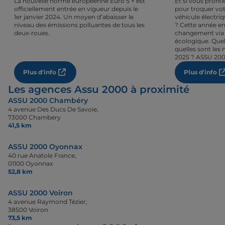
La nouvelle norme européenne Euro 5 + est
Et si vous profi
officiellement entrée en vigueur depuis le
pour troquer vot
1er janvier 2024. Un moyen d’abaisser le
véhicule électri
niveau des émissions polluantes de tous les
? Cette année en
deux-roues.
changement via 
écologique. Quel
quelles sont les 
2025 ? ASSU 200
Plus d'info
Plus d'info
Les agences Assu 2000 à proximité
ASSU 2000 Chambéry
4 avenue Des Ducs De Savoie,
73000 Chambery
41,5 km
ASSU 2000 Oyonnax
40 rue Anatole France,
01100 Oyonnax
52,8 km
ASSU 2000 Voiron
4 avenue Raymond Tézier,
38500 Voiron
73,5 km