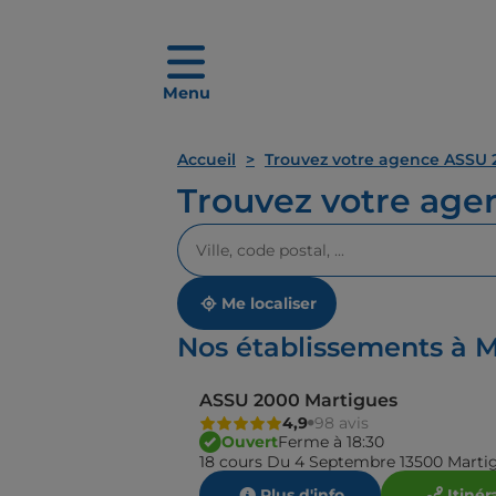
Menu
Accueil
Trouvez votre agence ASSU 
Trouvez votre ag
Veuillez
renseigner
une
adresse
Me localiser
Nos établissements à 
ASSU 2000 Martigues
4,9
98 avis
Ouvert
Ferme à 18:30
18 cours Du 4 Septembre 13500 Marti
Plus d'info
Itinér