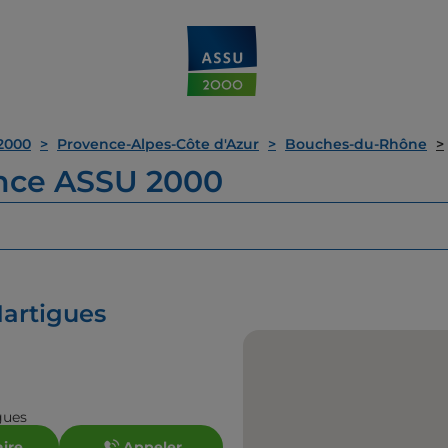
2000
Provence-Alpes-Côte d'Azur
Bouches-du-Rhône
ence ASSU 2000
Martigues
gues
aire
Appeler