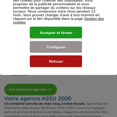
des cookies pour collecter des statistiques, vous
proposer de la publicité personnalisée et vous
permettre de partager du contenu sur les réseaux
sociaux. Nous conservons votre choix pendant 13
Voir plus
mois. Vous pouvez changer d’avis à tout moment en
cliquant sur le lien disponible dans la page
Gestion des
cookies
.
Nos établissements
Accepter et fermer
Par région
Configurer
Par département
Refuser
Par ville
Voir toutes les agences
Votre agence ASSU 2000
Un conseiller proche de chez vous, à votre écoute.
Spécialiste de
l’assurance depuis plus de 50 ans, ASSU 2000 vous accompagne
partout en France grâce à son réseau d’agences de proximité. Nos
conseillers sont là pour vous aider à trouver l’assurance la plus