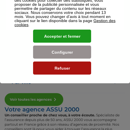
des cookies pour collecter des statistiques, vous
proposer de la publicité personnalisée et vous
permettre de partager du contenu sur les réseaux
sociaux. Nous conservons votre choix pendant 13
Voir plus
mois. Vous pouvez changer d’avis à tout moment en
cliquant sur le lien disponible dans la page
Gestion des
cookies
.
Nos établissements
Accepter et fermer
Par région
Configurer
Par département
Refuser
Par ville
Voir toutes les agences
Votre agence ASSU 2000
Un conseiller proche de chez vous, à votre écoute.
Spécialiste de
l’assurance depuis plus de 50 ans, ASSU 2000 vous accompagne
partout en France grâce à son réseau d’agences de proximité. Nos
conseillers sont là pour vous aider à trouver l’assurance la plus