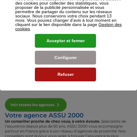
des cookies pour collecter des statistiques, vous
proposer de la publicité personnalisée et vous
permettre de partager du contenu sur les réseaux
sociaux. Nous conservons votre choix pendant 13
Voir plus
mois. Vous pouvez changer d’avis à tout moment en
cliquant sur le lien disponible dans la page
Gestion des
Nos établissements
cookies
.
Accepter et fermer
Par région
Configurer
Par département
Refuser
Par ville
Voir toutes les agences
Votre agence ASSU 2000
Un conseiller proche de chez vous, à votre écoute.
Spécialiste de
l’assurance depuis plus de 50 ans, ASSU 2000 vous accompagne
partout en France grâce à son réseau d’agences de proximité. Nos
conseillers sont là pour vous aider à trouver l’assurance la plus