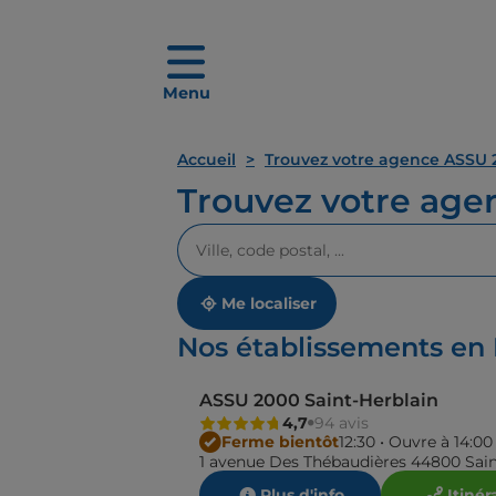
Menu
Accueil
Trouvez votre agence ASSU 
Trouvez votre ag
Veuillez
renseigner
une
adresse
Me localiser
Nos établissements en 
ASSU 2000 Saint-Herblain
4,7
94 avis
Ferme bientôt
12:30 • Ouvre à 14:00
1 avenue Des Thébaudières 44800 Sain
Plus d'info
Itinér