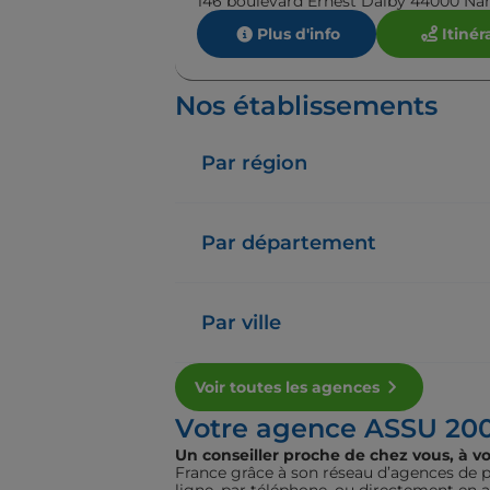
146 boulevard Ernest Dalby 44000 Na
Plus d'info
Itinér
Nos établissements
ASSU 2000 Saint-Nazaire
4,7
78 avis
Fermé
Ouvre le 17 août à 09:30
Par région
10 avenue De La République 44600 Sai
Plus d'info
Itinér
Par département
Par ville
Voir toutes les agences
Votre agence ASSU 20
Un conseiller proche de chez vous, à vo
France grâce à son réseau d’agences de pr
ligne, par téléphone, ou directement en 