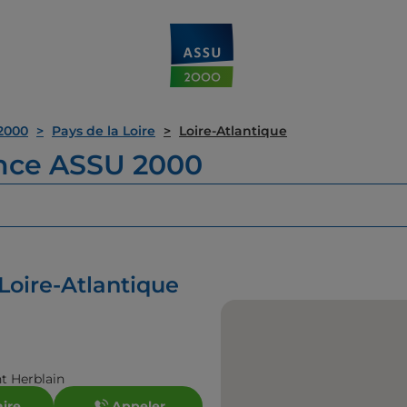
2000
Pays de la Loire
Loire-Atlantique
ence ASSU 2000
Loire-Atlantique
t Herblain
aire
Appeler