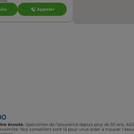
ntes
aire
Appeler
nt Nazaire
aire
Appeler
00
tre écoute.
Spécialiste de l’assurance depuis plus de 50 ans, 
oximité. Nos conseillers sont là pour vous aider à trouver l’assu
agence.