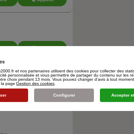
aire
Appeler
es
000.fr et nos partenaires utilisent des cookies pour collecter des stati
icité personnalisée et vous permettre de partager du contenu sur les r
re choix pendant 13 mois. Vous pouvez changer d’avis à tout moment e
s la page
Gestion des cookies
.
aire
Appeler
ser
Configurer
Accepter et