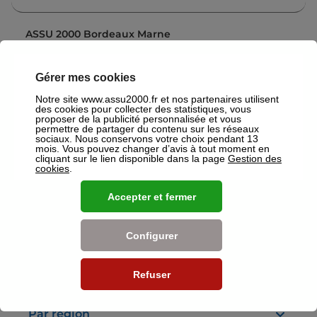
ASSU 2000 Bordeaux Marne
5,0
124 avis
Ouvert
Ferme à 18:30
73 cours De La Marne 33800 Bordeaux
Gérer mes cookies
Plus d'info
Notre site www.assu2000.fr et nos partenaires utilisent
des cookies pour collecter des statistiques, vous
proposer de la publicité personnalisée et vous
permettre de partager du contenu sur les réseaux
sociaux. Nous conservons votre choix pendant 13
ASSU 2000 Bordeaux Portal
mois. Vous pouvez changer d’avis à tout moment en
4,8
124 avis
cliquant sur le lien disponible dans la page
Gestion des
Fermé
Ouvre le 24 août à 09:30
cookies
.
76 cours Portal 33300 Bordeaux
Accepter et fermer
Plus d'info
Configurer
Voir plus
Refuser
Nos établissements
Par région