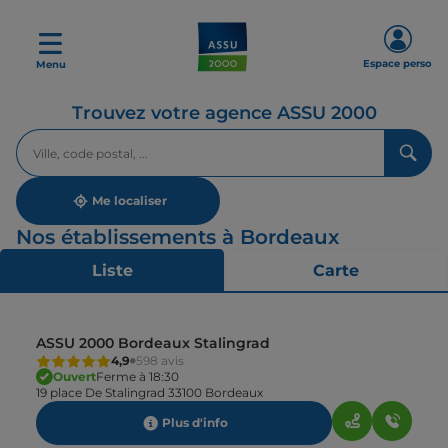
Espace perso
Menu
Trouvez votre agence ASSU 2000
Veuillez
renseigner
une
adresse
Me localiser
Nos établissements à Bordeaux
Liste
Carte
ASSU 2000 Bordeaux Stalingrad
4,9
598 avis
Ouvert
Ferme à 18:30
19 place De Stalingrad 33100 Bordeaux
Plus d'info