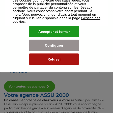
des cookies pour collecter des statistiques, vous
proposer de la publicité personnalisée et vous
permettre de partager du contenu sur les réseaux
sociaux. Nous conservons votre choix pendant 13
Voir plus
mois. Vous pouvez changer d’avis à tout moment en
cliquant sur le lien disponible dans la page
Gestion des
cookies
.
Nos établissements
Accepter et fermer
Par région
Configurer
Par département
Refuser
Par ville
Voir toutes les agences
Votre agence ASSU 2000
Un conseiller proche de chez vous, à votre écoute.
Spécialiste de
l’assurance depuis plus de 50 ans, ASSU 2000 vous accompagne
partout en France grâce à son réseau d’agences de proximité. Nos
conseillers sont là pour vous aider à trouver l’assurance la plus