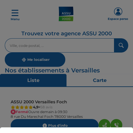
Espace perso
Menu
Trouvez votre agence ASSU 2000
Veuillez
renseigner
une
adresse
Me localiser
Nos établissements à Versailles
Liste
Carte
ASSU 2000 Versailles Foch
4,9
58 avis
Fermé
Ouvre demain à 09:30
8 rue Du Marechal Foch 78000 Versailles
Plus d'info