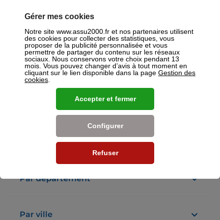
Gérer mes cookies
ASSU 2000 Versailles Chantiers
Notre site www.assu2000.fr et nos partenaires utilisent
4,9
150 avis
des cookies pour collecter des statistiques, vous
Fermé
Ouvre le 31 août à 09:30
proposer de la publicité personnalisée et vous
16 Rue des Chantiers 78000 Versailles
permettre de partager du contenu sur les réseaux
sociaux. Nous conservons votre choix pendant 13
Plus d'info
mois. Vous pouvez changer d’avis à tout moment en
cliquant sur le lien disponible dans la page
Gestion des
cookies
.
Accepter et fermer
Voir plus
Nos établissements
Configurer
Par région
Refuser
Par département
Par ville