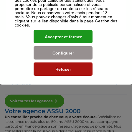
des cookies pour collecter des statistiques, vous
proposer de la publicité personnalisée et vous
permettre de partager du contenu sur les réseaux
sociaux. Nous conservons votre choix pendant 13
Voir plus
mois. Vous pouvez changer d’avis à tout moment en
cliquant sur le lien disponible dans la page
Gestion des
cookies
.
Nos établissements
Accepter et fermer
Par région
Configurer
Par département
Refuser
Par ville
Voir toutes les agences
Votre agence ASSU 2000
Un conseiller proche de chez vous, à votre écoute.
Spécialiste de
l’assurance depuis plus de 50 ans, ASSU 2000 vous accompagne
partout en France grâce à son réseau d’agences de proximité. Nos
conseillers sont là pour vous aider à trouver l’assurance la plus