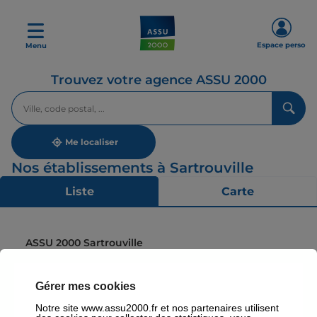
Espace perso
Menu
Trouvez votre agence ASSU 2000
Veuillez
renseigner
une
adresse
Me localiser
Nos établissements à Sartrouville
Liste
Carte
ASSU 2000 Sartrouville
4,9
277 avis
Fermé
Ouvre à 09:30
4 avenue De La Republique 78500 Sartrouville
Gérer mes cookies
Plus d'info
Notre site www.assu2000.fr et nos partenaires utilisent