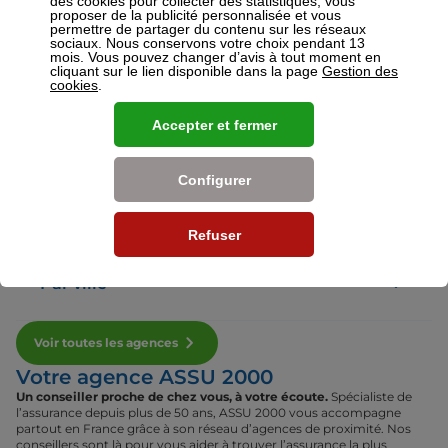
des cookies pour collecter des statistiques, vous
proposer de la publicité personnalisée et vous
permettre de partager du contenu sur les réseaux
sociaux. Nous conservons votre choix pendant 13
Voir plus
mois. Vous pouvez changer d’avis à tout moment en
cliquant sur le lien disponible dans la page
Gestion des
cookies
.
Nos établissements
Accepter et fermer
Par région
Configurer
Par département
Refuser
Par ville
Voir toutes les agences
Votre agence ASSU 2000
Un conseiller proche de chez vous, à votre écoute.
Spécialiste de
l’assurance depuis plus de 50 ans, ASSU 2000 vous accompagne
partout en France grâce à son réseau d’agences de proximité. Nos
conseillers sont là pour vous aider à trouver l’assurance la plus