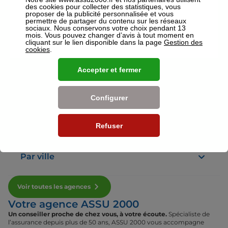
des cookies pour collecter des statistiques, vous
proposer de la publicité personnalisée et vous
permettre de partager du contenu sur les réseaux
sociaux. Nous conservons votre choix pendant 13
mois. Vous pouvez changer d’avis à tout moment en
Voir plus
cliquant sur le lien disponible dans la page
Gestion des
cookies
.
Nos établissements
Accepter et fermer
Par région
Configurer
Par département
Refuser
Par ville
Voir toutes les agences
Votre agence ASSU 2000
Un conseiller proche de chez vous, à votre écoute.
Spécialiste de
l’assurance depuis plus de 50 ans, ASSU 2000 vous accompagne