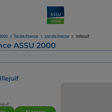
2000
Île-de-France
Val-de-Marne
Villejuif
ence ASSU 2000
llejuif
ejuif
aire
Appeler