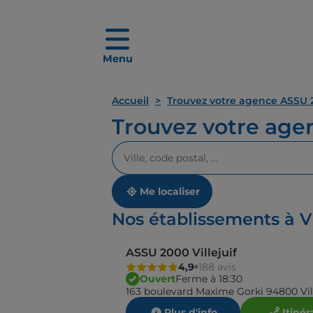
Menu
Accueil
Trouvez votre agence ASSU 
Trouvez votre ag
Veuillez
renseigner
une
adresse
Me localiser
Nos établissements à Vi
ASSU 2000 Villejuif
4,9
188 avis
Ouvert
Ferme à 18:30
163 boulevard Maxime Gorki 94800 Vill
Plus d'info
Itinér