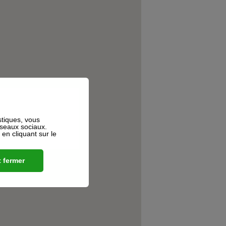
stiques, vous
éseaux sociaux.
n cliquant sur le
 fermer