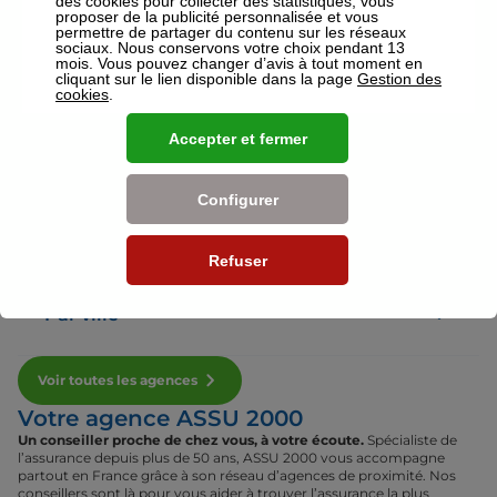
des cookies pour collecter des statistiques, vous
proposer de la publicité personnalisée et vous
permettre de partager du contenu sur les réseaux
sociaux. Nous conservons votre choix pendant 13
Voir plus
mois. Vous pouvez changer d’avis à tout moment en
cliquant sur le lien disponible dans la page
Gestion des
cookies
.
Nos établissements
Accepter et fermer
Par région
Configurer
Par département
Refuser
Par ville
Voir toutes les agences
Votre agence ASSU 2000
Un conseiller proche de chez vous, à votre écoute.
Spécialiste de
l’assurance depuis plus de 50 ans, ASSU 2000 vous accompagne
partout en France grâce à son réseau d’agences de proximité. Nos
conseillers sont là pour vous aider à trouver l’assurance la plus