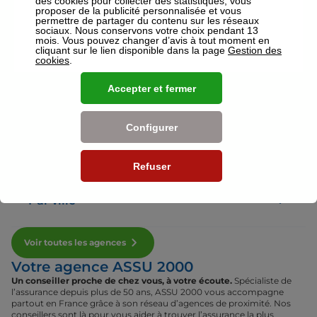
des cookies pour collecter des statistiques, vous
proposer de la publicité personnalisée et vous
permettre de partager du contenu sur les réseaux
sociaux. Nous conservons votre choix pendant 13
Voir plus
mois. Vous pouvez changer d’avis à tout moment en
cliquant sur le lien disponible dans la page
Gestion des
cookies
.
Nos établissements
Accepter et fermer
Par région
Configurer
Par département
Refuser
Par ville
Voir toutes les agences
Votre agence ASSU 2000
Un conseiller proche de chez vous, à votre écoute.
Spécialiste de
l’assurance depuis plus de 50 ans, ASSU 2000 vous accompagne
partout en France grâce à son réseau d’agences de proximité. Nos
conseillers sont là pour vous aider à trouver l’assurance la plus