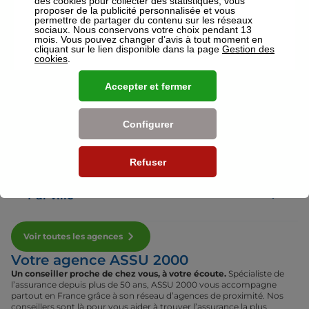
des cookies pour collecter des statistiques, vous
proposer de la publicité personnalisée et vous
permettre de partager du contenu sur les réseaux
sociaux. Nous conservons votre choix pendant 13
Voir plus
mois. Vous pouvez changer d’avis à tout moment en
cliquant sur le lien disponible dans la page
Gestion des
cookies
.
Nos établissements
Accepter et fermer
Par région
Configurer
Par département
Refuser
Par ville
Voir toutes les agences
Votre agence ASSU 2000
Un conseiller proche de chez vous, à votre écoute.
Spécialiste de
l’assurance depuis plus de 50 ans, ASSU 2000 vous accompagne
partout en France grâce à son réseau d’agences de proximité. Nos
conseillers sont là pour vous aider à trouver l’assurance la plus