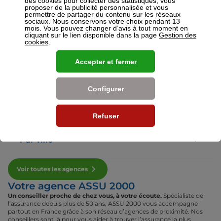
des cookies pour collecter des statistiques, vous
proposer de la publicité personnalisée et vous
permettre de partager du contenu sur les réseaux
sociaux. Nous conservons votre choix pendant 13
Voir plus
mois. Vous pouvez changer d’avis à tout moment en
cliquant sur le lien disponible dans la page
Gestion des
cookies
.
Nos établissements
Accepter et fermer
Par région
Configurer
Par département
Refuser
Par ville
Voir toutes les agences
Votre agence ASSU 2000
Un conseiller proche de chez vous, à votre écoute.
Spécialiste de
l’assurance depuis plus de 50 ans, ASSU 2000 vous accompagne
partout en France grâce à son réseau d’agences de proximité. Nos
conseillers sont là pour vous aider à trouver l’assurance la plus