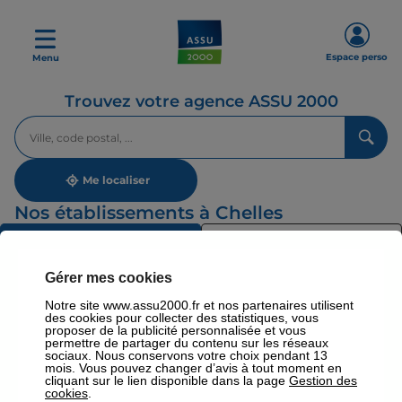
Espace perso
Menu
Trouvez votre agence ASSU 2000
Veuillez
renseigner
une
adresse
Me localiser
Nos établissements à Chelles
Liste
Carte
Nos établissements
Gérer mes cookies
Notre site www.assu2000.fr et nos partenaires utilisent
Par région
des cookies pour collecter des statistiques, vous
proposer de la publicité personnalisée et vous
permettre de partager du contenu sur les réseaux
sociaux. Nous conservons votre choix pendant 13
mois. Vous pouvez changer d’avis à tout moment en
cliquant sur le lien disponible dans la page
Gestion des
Par département
cookies
.