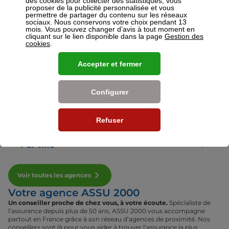
des cookies pour collecter des statistiques, vous
proposer de la publicité personnalisée et vous
permettre de partager du contenu sur les réseaux
sociaux. Nous conservons votre choix pendant 13
Voir plus
mois. Vous pouvez changer d’avis à tout moment en
cliquant sur le lien disponible dans la page
Gestion des
cookies
.
Nos établissements
Accepter et fermer
Par région
Configurer
Par département
Refuser
Par ville
Voir toutes les agences
Votre agence ASSU 2000
Un conseiller proche de chez vous, à votre écoute.
Spécialiste de
l’assurance depuis plus de 50 ans, ASSU 2000 vous accompagne
partout en France grâce à son réseau d’agences de proximité. Nos
conseillers sont là pour vous aider à trouver l’assurance la plus