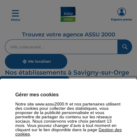
Espace perso
Menu
Trouvez votre agence ASSU 2000
Veuillez
renseigner
une
adresse
Me localiser
Nos établissements à Savigny-sur-Orge
Liste
Carte
Nos établissements
Gérer mes cookies
Notre site www.assu2000.fr et nos partenaires utilisent
Par région
des cookies pour collecter des statistiques, vous
proposer de la publicité personnalisée et vous
permettre de partager du contenu sur les réseaux
sociaux. Nous conservons votre choix pendant 13
mois. Vous pouvez changer d’avis à tout moment en
cliquant sur le lien disponible dans la page
Gestion des
Par département
cookies
.